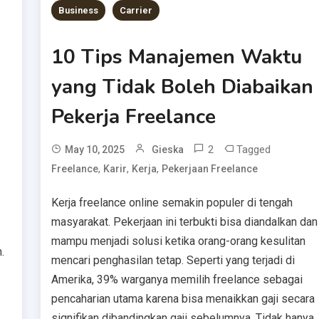
Business
Carrier
10 Tips Manajemen Waktu
yang Tidak Boleh Diabaikan
Pekerja Freelance
2
Tagged
May 10, 2025
Gieska
,
,
,
Freelance
Karir
Kerja
Pekerjaan Freelance
Kerja freelance online semakin populer di tengah
masyarakat. Pekerjaan ini terbukti bisa diandalkan dan
mampu menjadi solusi ketika orang-orang kesulitan
.
mencari penghasilan tetap. Seperti yang terjadi di
Amerika, 39% warganya memilih freelance sebagai
pencaharian utama karena bisa menaikkan gaji secara
signifikan dibandingkan gaji sebelumnya. Tidak hanya