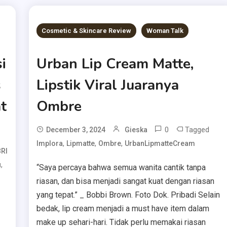
Cosmetic & Skincare Review
Woman Talk
i
Urban Lip Cream Matte,
s
Lipstik Viral Juaranya
t
Ombre
0
Tagged
December 3, 2024
Gieska
,
,
,
Implora
Lipmatte
Ombre
UrbanLipmatteCream
BRI
,
u
“Saya percaya bahwa semua wanita cantik tanpa
riasan, dan bisa menjadi sangat kuat dengan riasan
yang tepat.” _ Bobbi Brown. Foto Dok. Pribadi Selain
bedak, lip cream menjadi a must have item dalam
make up sehari-hari. Tidak perlu memakai riasan