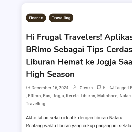
Finance
Travelling
Hi Frugal Travelers! Aplikas
BRImo Sebagai Tips Cerda
Liburan Hemat ke Jogja Saa
High Season
5
Tagged
December 16, 2024
Gieska
,
,
,
,
,
,
,
BRImo
Bus
Jogja
Kereta
Liburan
Malioboro
Natar
Travelling
Akhir tahun selalu identik dengan liburan Nataru.
Rentang waktu liburan yang cukup panjang ini selalu