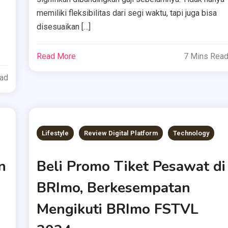
memiliki fleksibilitas dari segi waktu, tapi juga bisa
disesuaikan […]
Read More
7 Mins Rea
ead
Lifestyle
Review Digital Platform
Technology
n
Beli Promo Tiket Pesawat di
BRImo, Berkesempatan
Mengikuti BRImo FSTVL