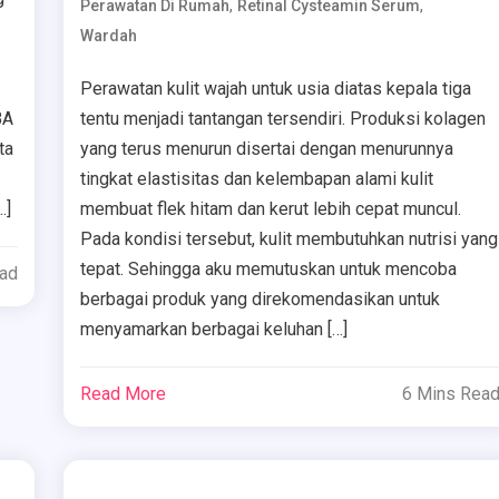
,
,
Perawatan Di Rumah
Retinal Cysteamin Serum
Wardah
Perawatan kulit wajah untuk usia diatas kepala tiga
BA
tentu menjadi tantangan tersendiri. Produksi kolagen
ta
yang terus menurun disertai dengan menurunnya
tingkat elastisitas dan kelembapan alami kulit
…]
membuat flek hitam dan kerut lebih cepat muncul.
Pada kondisi tersebut, kulit membutuhkan nutrisi yang
tepat. Sehingga aku memutuskan untuk mencoba
ead
berbagai produk yang direkomendasikan untuk
menyamarkan berbagai keluhan […]
Read More
6 Mins Rea