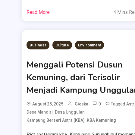
Read More
4 Mins R
Business
Culture
Environment
Menggali Potensi Dusun
Kemuning, dari Terisolir
Menjadi Kampung Unggula
0
Tagged
August 25, 2025
Gieska
Astr
,
,
Desa Mandiri
Desa Unggulan
,
Kampung Berseri Astra (KBA)
KBA Kemuning
Pict. Instagram kba_Kemuning Gunungkidul meman