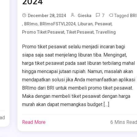
2024
7
Tagged
December 28, 2024
Gieska
BRI
,
,
,
,
,
BRImo
BRImoFSTVL2024
Liburan
Pesawat
,
,
Promo Tiket Pesawat
Tiket Pesawat
Travelling
Promo tiket pesawat selalu menjadi incaran bagi
siapa saja saat menjelang liburan tiba. Mengingat,
harga tiket pesawat pada saat liburan terbilang mahal
hingga mencapai jutaan rupiah. Namun, masalah akan
mendapatkan solusi jika Anda memanfaatkan aplikasi
BRImo dari BRI untuk membeli promo tiket pesawat.
Maka dengan membeli tiket pesawat dengan harga
murah akan dapat memangkas budget […]
ead
Read More
6 Mins Rea