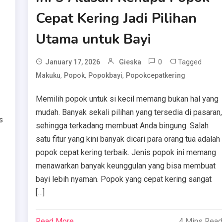
Cepat Kering Jadi Pilihan
Utama untuk Bayi
0
Tagged
January 17, 2026
Gieska
,
,
,
Makuku
Popok
Popokbayi
Popokcepatkering
Memilih popok untuk si kecil memang bukan hal yang
mudah. Banyak sekali pilihan yang tersedia di pasaran
s
sehingga terkadang membuat Anda bingung. Salah
satu fitur yang kini banyak dicari para orang tua adalah
popok cepat kering terbaik. Jenis popok ini memang
menawarkan banyak keunggulan yang bisa membuat
bayi lebih nyaman. Popok yang cepat kering sangat
[…]
Read More
4 Mins Rea