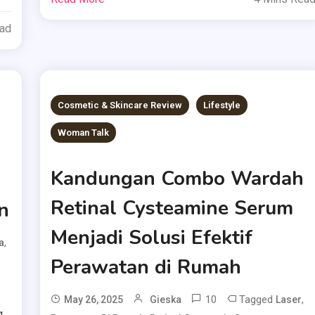
ead
Cosmetic & Skincare Review
Lifestyle
Woman Talk
Kandungan Combo Wardah
Retinal Cysteamine Serum
n
Menjadi Solusi Efektif
,
a
Perawatan di Rumah
10
Tagged
,
May 26, 2025
Gieska
Laser
g