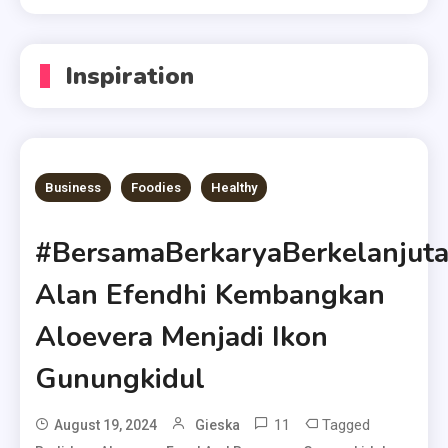
Inspiration
Business
Foodies
Healthy
#BersamaBerkaryaBerkelanjuta
Alan Efendhi Kembangkan
Aloevera Menjadi Ikon
Gunungkidul
11
Tagged
August 19, 2024
Gieska