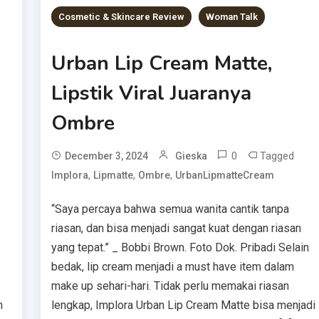
Cosmetic & Skincare Review
Woman Talk
Urban Lip Cream Matte,
Lipstik Viral Juaranya
Ombre
0
Tagged
December 3, 2024
Gieska
,
,
,
Implora
Lipmatte
Ombre
UrbanLipmatteCream
“Saya percaya bahwa semua wanita cantik tanpa
riasan, dan bisa menjadi sangat kuat dengan riasan
yang tepat.” _ Bobbi Brown. Foto Dok. Pribadi Selain
bedak, lip cream menjadi a must have item dalam
make up sehari-hari. Tidak perlu memakai riasan
n
lengkap, Implora Urban Lip Cream Matte bisa menjadi