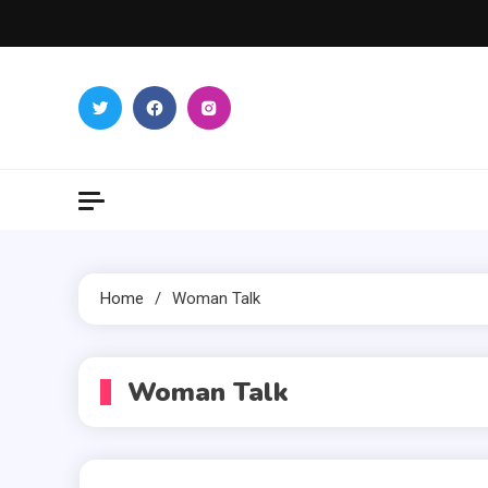
Skip
to
content
Home
Woman Talk
Woman Talk