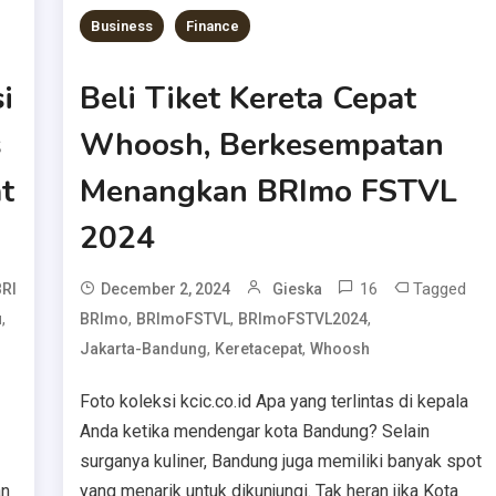
Business
Finance
i
Beli Tiket Kereta Cepat
s
Whoosh, Berkesempatan
t
Menangkan BRImo FSTVL
2024
16
Tagged
BRI
December 2, 2024
Gieska
,
,
,
,
u
BRImo
BRImoFSTVL
BRImoFSTVL2024
,
,
Jakarta-Bandung
Keretacepat
Whoosh
Foto koleksi kcic.co.id Apa yang terlintas di kepala
Anda ketika mendengar kota Bandung? Selain
surganya kuliner, Bandung juga memiliki banyak spot
an
yang menarik untuk dikunjungi. Tak heran jika Kota