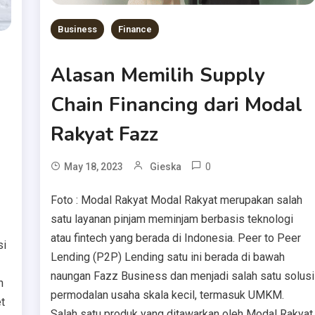
Business
Finance
Alasan Memilih Supply
Chain Financing dari Modal
Rakyat Fazz
0
May 18, 2023
Gieska
Foto : Modal Rakyat Modal Rakyat merupakan salah
satu layanan pinjam meminjam berbasis teknologi
atau fintech yang berada di Indonesia. Peer to Peer
si
Lending (P2P) Lending satu ini berada di bawah
naungan Fazz Business dan menjadi salah satu solusi
h
permodalan usaha skala kecil, termasuk UMKM.
t
Salah satu produk yang ditawarkan oleh Modal Rakyat