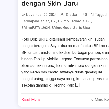
dengan Skin Baru
8
Tagged
November 20, 2024
Gieska
,
,
,
,
BerlimpahHadiah
BRI
BRImo
BRImoFSTVL
,
BRImoFSTVL2024
BRImoMudahSerbaBisa
Foto Dok. BRI Digitalisasi pembayaran kini sudah
sangat beragam. Saya bisa memanfaatkan BRImo da
BRI untuk transfer, melakukan berbagai pembayaran
hingga Top Up Mobile Legend. Tentunya permainan
akan semakin seru, jika memiliki hero dengan skin
yang keren dan cantik. Awalnya dunia gaming ini
sangat asing, hingga saya mengikuti acara peresmi
sekolah gaming di Techno Park […]
Read More
6 Mins R