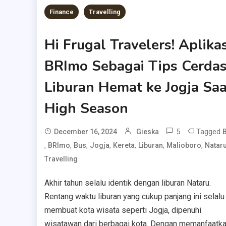
Finance
Travelling
Hi Frugal Travelers! Aplikas
BRImo Sebagai Tips Cerda
Liburan Hemat ke Jogja Saa
High Season
5
Tagged
December 16, 2024
Gieska
,
,
,
,
,
,
,
BRImo
Bus
Jogja
Kereta
Liburan
Malioboro
Natar
Travelling
Akhir tahun selalu identik dengan liburan Nataru.
Rentang waktu liburan yang cukup panjang ini selalu
membuat kota wisata seperti Jogja, dipenuhi
wisatawan dari berbagai kota. Dengan memanfaatk