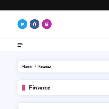
Skip
to
content
Home
Finance
Finance