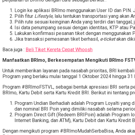
Login ke aplikasi BRImo menggunakan User ID dan PIN. J
Pilih fitur
Lifestyle,
lalu tentukan transportasi yang akan
Pilih rute sesuai keinginan Anda yang terdiri dari tanggal
Isi data penumpang sesuai dengan identitas, KTP atau Pa
Lakukan konfirmasi pesanan tiket dengan menggunakan 
Jika transaksi pemesanan tiket berhasil,
e-ticket
akan diki
Baca juga :
Beli Tiket Kereta Cepat Whoosh
Manfaatkan BRImo, Berkesempatan Mengikuti BRImo FST
Untuk memberikan layanan pada nasabah prioritas, BRI kemb
Program yang berlaku mulai tanggal 1 Oktober 2024 hingga 31
Program #BRImoFSTVL, sebagai bentuk apresiasi BRI serta p
BRImo, Kartu Debit serta Kartu Kredit BRI. Berikut ini tentang
Program Undian Berhadiah adalah Program Loyalti yang d
dan nominal BRI Poin yang dimiliki nasabah selama perio
Program Direct Gift (Redeem BRIPoin) adalah Program lo
Internet Banking, dan ATM), Kartu Debit dan Kartu Kredi
Dengan mengikuti program #BRImoMudahSerbaBisa, Anda akan 