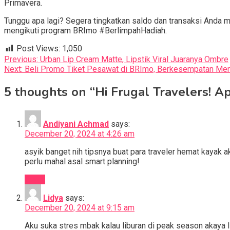
Primavera.
Tunggu apa lagi? Segera tingkatkan saldo dan transaksi Anda m
mengikuti program BRImo #BerlimpahHadiah.
Post Views:
1,050
Post
Previous:
Urban Lip Cream Matte, Lipstik Viral Juaranya Ombre
Next:
Beli Promo Tiket Pesawat di BRImo, Berkesempatan Me
navigation
5 thoughts on “
Hi Frugal Travelers! A
Andiyani Achmad
says:
December 20, 2024 at 4:26 am
asyik banget nih tipsnya buat para traveler hemat kayak a
perlu mahal asal smart planning!
Reply
Lidya
says:
December 20, 2024 at 9:15 am
Aku suka stres mbak kalau liburan di peak season akaya l