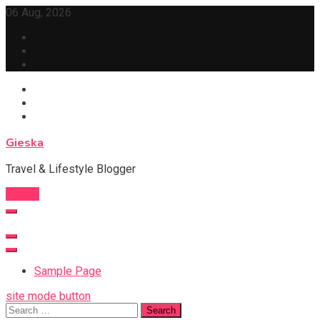
Skip
06 Aug, 2026
to
content
Gieska
Travel & Lifestyle Blogger
Follow
Sample Page
site mode button
Search