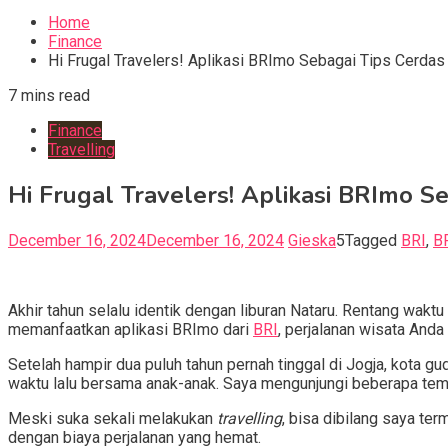
for:
Home
Finance
Hi Frugal Travelers! Aplikasi BRImo Sebagai Tips Cerda
7 mins read
Finance
Travelling
Hi Frugal Travelers! Aplikasi BRImo S
December 16, 2024
December 16, 2024
Gieska
5
Tagged
BRI
,
B
Akhir tahun selalu identik dengan liburan Nataru. Rentang wakt
memanfaatkan aplikasi BRImo dari
BRI
, perjalanan wisata And
Setelah hampir dua puluh tahun pernah tinggal di Jogja, kota 
waktu lalu bersama anak-anak. Saya mengunjungi beberapa temp
Meski suka sekali melakukan
travelling
, bisa dibilang saya ter
dengan biaya perjalanan yang hemat.