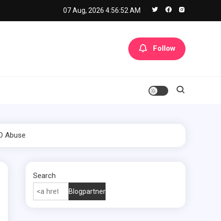
07 Aug, 2026
4:56:53 AM
Follow
PD Abuse
Search
Blogpartner