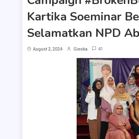
Campaign #BrokenB
Kartika Soeminar B
Selamatkan NPD Ab
41
August 2, 2024
Gieska