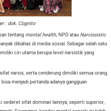
r : dok. Cognito
san tentang
mental health
, NPD atau
Narcissistic
banyak dibahas di media sosial. Sebagai salah satu
iliki ciri utama berupa level narsistik yang
ifat narsis, serta cenderung dimiliki semua orang.
n bisa menjadi pertanda adanya gangguan
i sederet sifat dominan lainnya, seperti superior,
mpati. Sayangnya, kondisi mental seperti ini tidak