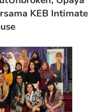
utUnbroken, Upaya
ersama KEB Intimate
use