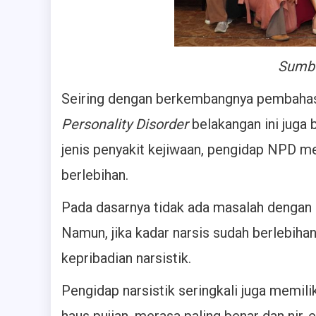
Sumbe
Seiring dengan berkembangnya pembaha
Personality Disorder
belakangan ini juga 
jenis penyakit kejiwaan, pengidap NPD mem
berlebihan.
Pada dasarnya tidak ada masalah dengan s
Namun, jika kadar narsis sudah berlebiha
kepribadian narsistik.
Pengidap narsistik seringkali juga memilik
haus pujian, merasa paling benar dan nir-e