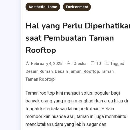
Aesthetic Home
Environment
Hal yang Perlu Diperhatika
saat Pembuatan Taman
Rooftop
10
Tagged
February 4, 2025
Gieska
,
,
,
,
Desain Rumah
Desain Taman
Rooftop
Taman
Taman Rooftop
Taman rooftop kini menjadi solusi populer bagi
banyak orang yang ingin menghadirkan area hijau di
tengah keterbatasan lahan perkotaan. Selain
memberikan nuansa asri, taman ini juga membantu
menciptakan udara yang lebih segar dan