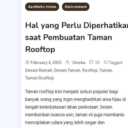
Aesthetic Home
Environment
Hal yang Perlu Diperhatika
saat Pembuatan Taman
Rooftop
10
Tagged
February 4, 2025
Gieska
,
,
,
,
Desain Rumah
Desain Taman
Rooftop
Taman
Taman Rooftop
Taman rooftop kini menjadi solusi populer bagi
banyak orang yang ingin menghadirkan area hijau di
tengah keterbatasan lahan perkotaan. Selain
memberikan nuansa asri, taman ini juga membantu
menciptakan udara yang lebih segar dan