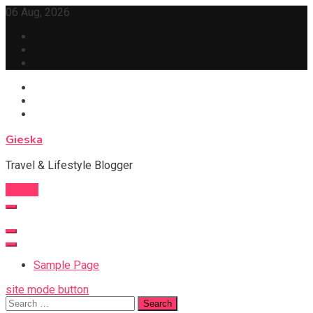
Skip
06 Aug, 2026
to
content
Gieska
Travel & Lifestyle Blogger
Follow
Sample Page
site mode button
Search