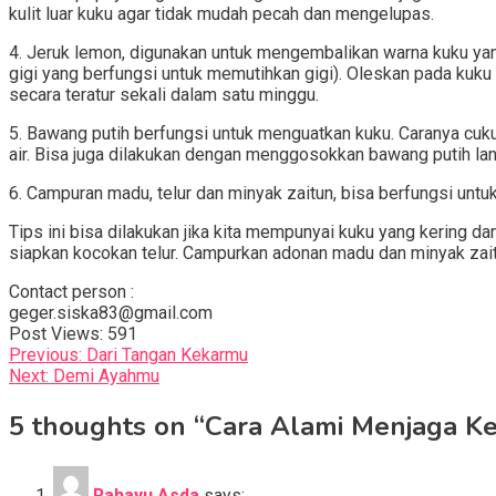
kulit luar kuku agar tidak mudah pecah dan mengelupas.
4. Jeruk lemon, digunakan untuk mengembalikan warna kuku yan
gigi yang berfungsi untuk memutihkan gigi). Oleskan pada kuku
secara teratur sekali dalam satu minggu.
5. Bawang putih berfungsi untuk menguatkan kuku. Caranya cu
air. Bisa juga dilakukan dengan menggosokkan bawang putih lan
6. Campuran madu, telur dan minyak zaitun, bisa berfungsi un
Tips ini bisa dilakukan jika kita mempunyai kuku yang kering 
siapkan kocokan telur. Campurkan adonan madu dan minyak zait
Contact person :
geger.siska83@gmail.com
Post Views:
591
Post
Previous:
Dari Tangan Kekarmu
Next:
Demi Ayahmu
navigation
5 thoughts on “
Cara Alami Menjaga K
Rahayu Asda
says: