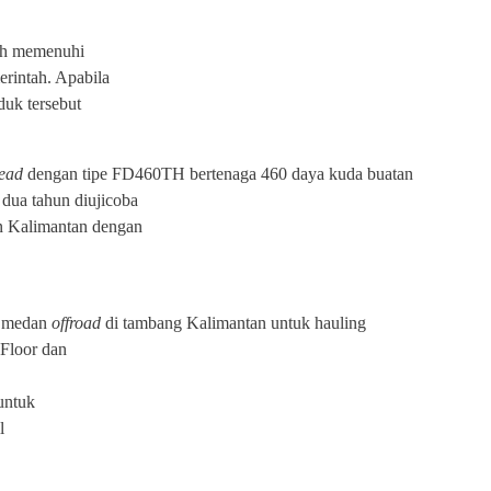
lah memenuhi
erintah. Apabila
duk tersebut
head
dengan tipe FD460TH bertenaga 460 daya kuda buatan
dua tahun diujicoba
an Kalimantan dengan
an medan
offroad
di tambang Kalimantan untuk hauling
 Floor dan
untuk
l