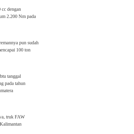
0 cc dengan
mum 2.200 Nm pada
eremannya pun sudah
encapai 100 ton
btu tanggal
ng pada tahun
Sumatera
awa, truk FAW
 Kalimantan