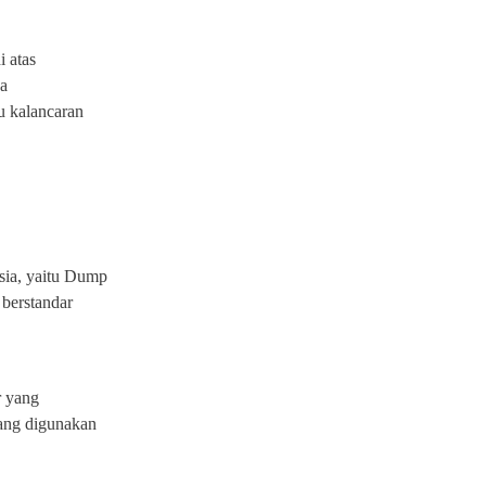
i atas
sa
u kalancaran
sia, yaitu Dump
 berstandar
r yang
yang digunakan