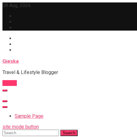
Skip
08 Aug, 2026
to
content
Gieska
Travel & Lifestyle Blogger
Follow
Sample Page
site mode button
Search