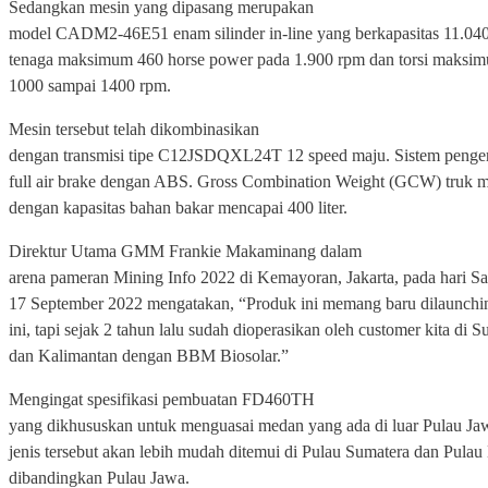
Sedangkan mesin yang dipasang merupakan
model CADM2-46E51 enam silinder in-line yang berkapasitas 11.04
tenaga maksimum 460 horse power pada 1.900 rpm dan torsi maksi
1000 sampai 1400 rpm.
Mesin tersebut telah dikombinasikan
dengan transmisi tipe C12JSDQXL24T 12 speed maju. Sistem peng
full air brake dengan ABS. Gross Combination Weight (GCW) truk m
dengan kapasitas bahan bakar mencapai 400 liter.
Direktur Utama GMM Frankie Makaminang dalam
arena pameran Mining Info 2022 di Kemayoran, Jakarta, pada hari Sa
17 September 2022 mengatakan, “Produk ini memang baru dilaunchi
ini, tapi sejak 2 tahun lalu sudah dioperasikan oleh customer kita di 
dan Kalimantan dengan BBM Biosolar.”
Mengingat spesifikasi pembuatan FD460TH
yang dikhususkan untuk menguasai medan yang ada di luar Pulau J
jenis tersebut akan lebih mudah ditemui di Pulau Sumatera dan Pulau
dibandingkan Pulau Jawa.