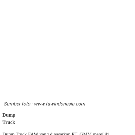
Sumber foto : www.fawindonesia.com
Dump
Truck
Dump Truck FAW yang dipasarkan PT. GMM memiliki