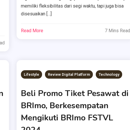
memiliki fleksibilitas dari segi waktu, tapi juga bisa
disesuaikan […]
Read More
7 Mins Rea
ead
Lifestyle
Review Digital Platform
Technology
n
Beli Promo Tiket Pesawat di
BRImo, Berkesempatan
Mengikuti BRImo FSTVL