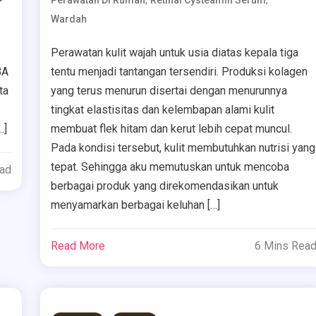
,
,
Perawatan Di Rumah
Retinal Cysteamin Serum
Wardah
Perawatan kulit wajah untuk usia diatas kepala tiga
BA
tentu menjadi tantangan tersendiri. Produksi kolagen
ta
yang terus menurun disertai dengan menurunnya
tingkat elastisitas dan kelembapan alami kulit
…]
membuat flek hitam dan kerut lebih cepat muncul.
Pada kondisi tersebut, kulit membutuhkan nutrisi yang
tepat. Sehingga aku memutuskan untuk mencoba
ead
berbagai produk yang direkomendasikan untuk
menyamarkan berbagai keluhan […]
Read More
6 Mins Rea