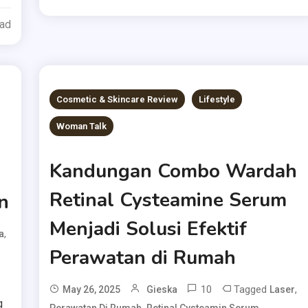
ead
Cosmetic & Skincare Review
Lifestyle
Woman Talk
Kandungan Combo Wardah
Retinal Cysteamine Serum
n
Menjadi Solusi Efektif
,
a
Perawatan di Rumah
10
Tagged
,
May 26, 2025
Gieska
Laser
g