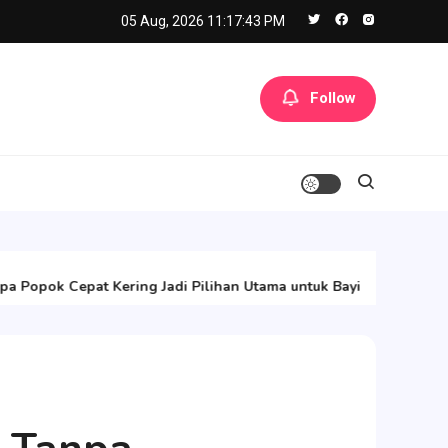
05 Aug, 2026
11:17:44 PM
Follow
Augus
opok Cepat Kering Jadi Pilihan Utama untuk Bayi
Meng
P