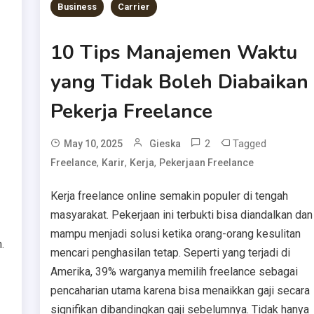
Business
Carrier
10 Tips Manajemen Waktu
yang Tidak Boleh Diabaikan
Pekerja Freelance
2
Tagged
May 10, 2025
Gieska
,
,
,
Freelance
Karir
Kerja
Pekerjaan Freelance
Kerja freelance online semakin populer di tengah
masyarakat. Pekerjaan ini terbukti bisa diandalkan dan
mampu menjadi solusi ketika orang-orang kesulitan
.
mencari penghasilan tetap. Seperti yang terjadi di
Amerika, 39% warganya memilih freelance sebagai
pencaharian utama karena bisa menaikkan gaji secara
signifikan dibandingkan gaji sebelumnya. Tidak hanya