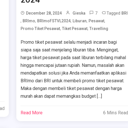
2024
7
Tagged
December 28, 2024
Gieska
BRI
,
,
,
,
,
BRImo
BRImoFSTVL2024
Liburan
Pesawat
,
,
Promo Tiket Pesawat
Tiket Pesawat
Travelling
Promo tiket pesawat selalu menjadi incaran bagi
siapa saja saat menjelang liburan tiba. Mengingat,
harga tiket pesawat pada saat liburan terbilang mahal
hingga mencapai jutaan rupiah. Namun, masalah akan
mendapatkan solusi jika Anda memanfaatkan aplikasi
BRImo dari BRI untuk membeli promo tiket pesawat.
Maka dengan membeli tiket pesawat dengan harga
murah akan dapat memangkas budget […]
ead
Read More
6 Mins Rea