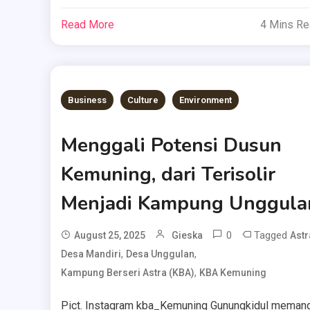
Read More
4 Mins R
Business
Culture
Environment
Menggali Potensi Dusun
Kemuning, dari Terisolir
Menjadi Kampung Unggula
0
Tagged
August 25, 2025
Gieska
Astr
,
,
Desa Mandiri
Desa Unggulan
,
Kampung Berseri Astra (KBA)
KBA Kemuning
Pict. Instagram kba_Kemuning Gunungkidul meman