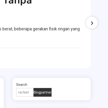
n Tanpa
I
U
berat, beberapa gerakan fisik ringan yang
Mem
And
Search
Blogpartner